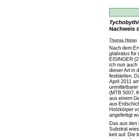
Tychobythi
Nachweis de
Thomas Hörren
Nach dem Er
glabratus
für 
EISINGER (20
ich nun auch
dieser Art in 
feststellen. 
April 2011 am
unmittelbare
(MTB 5007, K
aus einem Ge
aus Erdschic
Holzkörper v
angefertigt w
Das aus den
Substrat wies
keit auf. Die