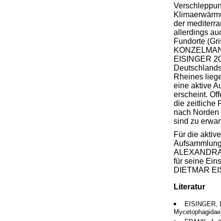
Verschleppun
Klimaerwärmu
der mediterran
allerdings au
Fundorte (G
KONZELMANN
EISINGER 20
Deutschlands
Rheines liege
eine aktive A
erscheint. Off
die zeitliche
nach Norden 
sind zu erwar
Für die aktiv
Aufsammlunge
ALEXANDRA
für seine Ein
DIETMAR EIS
Literatur
EISINGER, D.
Mycetophagidae).