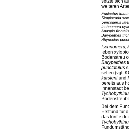
setzte sich a
weiteren Art
Euplectus karste
Simplocaria sem
Sericoderus later
Ischnomera cya
Anaspis frontali
Barypeithes tric
Rhyncolus punct
Ischnomera, 
leben xylobio
Bodenstreu od
Barypeithes t
punctatulus
s
selten (vgl.
karsteni
und
bereits aus 
Innenstadt b
Tychobythinu
Bodenstreub
Bei dem Fund
Erstfund für 
das fünfte d
Tychobythinus
Fundumstände