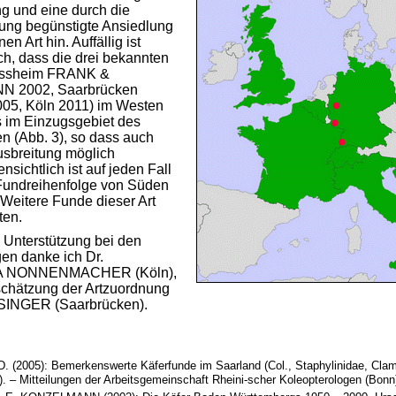
g und eine durch die
ng begünstigte Ansiedlung
en Art hin. Auffällig ist
ch, dass die drei bekannten
rissheim FRANK &
 2002, Saarbrücken
05, Köln 2011) im Westen
 im Einzugsgebiet des
n (Abb. 3), so dass auch
usbreitung möglich
ensichtlich ist auf jeden Fall
 Fundreihenfolge von Süden
Weitere Funde dieser Art
ten.
e Unterstützung bei den
n danke ich Dr.
 NONNENMACHER (Köln),
schätzung der Artzuordnung
INGER (Saarbrücken).
 (2005): Bemerkenswerte Käferfunde im Saarland (Col., Staphylinidae, Cla
 – Mitteilungen der Arbeitsgemeinschaft Rheini-scher Koleopterologen (Bonn