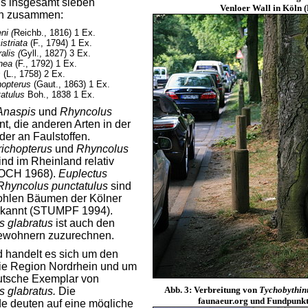
us insgesamt sieben
Venloer Wall in Köln (
en zusammen:
ni (
Reichb., 1816) 1 Ex.
istriata
(F., 1794) 1 Ex.
alis (
Gyll., 1827) 3 Ex.
nea
(F., 1792) 1 Ex.
s
(L., 1758) 2 Ex.
hopterus
(Gaut., 1863) 1 Ex.
atulus
Boh., 1838 1 Ex.
Anaspis
und
Rhyncolus
nt, die anderen Arten in der
er an Faulstoffen.
richopterus
und
Rhyncolus
ind im Rheinland relativ
 KOCH 1968).
Euplectus
Rhyncolus punctatulus
sind
hohlen Bäumen der Kölner
ekannt (STUMPF 1994).
s glabratus
ist auch den
ewohnern zuzurechnen.
 handelt es sich um den
die Region Nordrhein und um
eutsche Exemplar von
Abb. 3: Verbreitung von
Tychobythin
 glabratus.
Die
faunaeur.org und Fundpunkt
 deuten auf eine mögliche