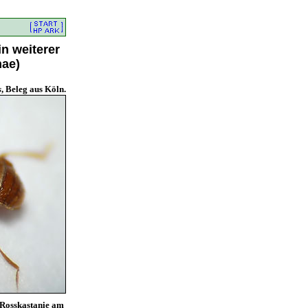
n weiterer
nae)
s
, Beleg aus Köln.
 Rosskastanie am