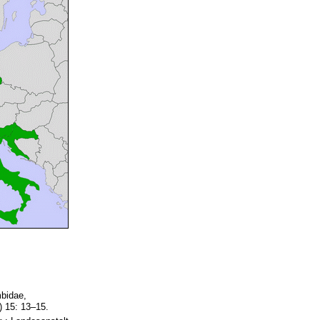
mbidae,
) 15: 13–15.