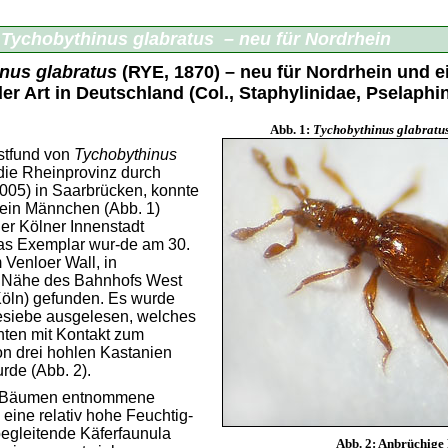
Tychobythinus glabratus – neu für Nordrhein
nus glabratus
(RYE, 1870) – neu für Nordrhein und ei
r Art in Deutschland (Col., Staphylinidae, Pselaphi
Abb. 1:
Tychobythinus glabratu
stfund von
Tychobythinus
die Rheinprovinz durch
05) in Saarbrücken, konnte
 ein Männchen (Abb. 1)
der Kölner Innenstadt
Das Exemplar wur-de am 30.
 Venloer Wall, in
r Nähe des Bahnhofs West
öln) gefunden. Es wurde
siebe ausgelesen, welches
hten mit Kontakt zum
on drei hohlen Kastanien
urde (Abb. 2).
 Bäumen entnommene
 eine relativ hohe Feuchtig-
 begleitende Käferfaunula
Abb. 2: Anbrüchige