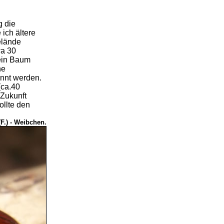
g die
ich ältere
elände
wa 30
 ein Baum
ne
annt werden.
(ca.40
Zukunft
ollte den
F.) - Weibchen.