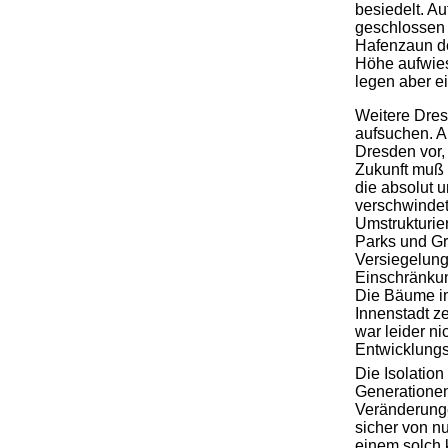
besiedelt. A
geschlossen 
Hafenzaun de
Höhe aufwies
legen aber e
Weitere Dres
aufsuchen. A
Dresden vor, 
Zukunft muß 
die absolut 
verschwindet
Umstrukturie
Parks und G
Versiegelung
Einschränku
Die Bäume i
Innenstadt ze
war leider ni
Entwicklungs
Die Isolatio
Generationen
Veränderunge
sicher von n
einem solch 