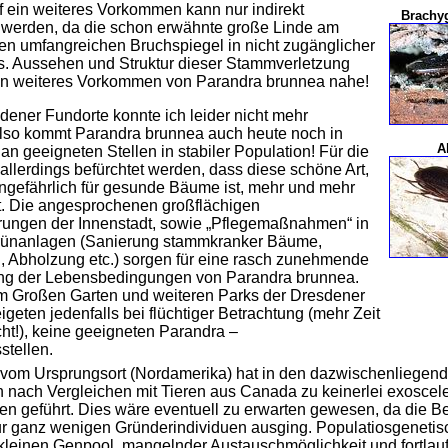
uf ein weiteres Vorkommen kann nur indirekt
Brachy
werden, da die schon erwähnte große Linde am
n umfangreichen Bruchspiegel in nicht zugänglicher
. Aussehen und Struktur dieser Stammverletzung
in weiteres Vorkommen von Parandra brunnea nahe!
dener Fundorte konnte ich leider nicht mehr
lso kommt Parandra brunnea auch heute noch in
A
an geeigneten Stellen in stabiler Population! Für die
allerdings befürchtet werden, dass diese schöne Art,
ungefährlich für gesunde Bäume ist, mehr und mehr
. Die angesprochenen großflächigen
rungen der Innenstadt, sowie „Pflegemaßnahmen“ in
rünanlagen (Sanierung stammkranker Bäume,
, Abholzung etc.) sorgen für eine rasch zunehmende
ng der Lebensbedingungen von Parandra brunnea.
m Großen Garten und weiteren Parks der Dresdener
igeten jedenfalls bei flüchtiger Betrachtung (mehr Zeit
cht!), keine geeigneten Parandra –
stellen.
n vom Ursprungsort (Nordamerika) hat in den dazwischenliegen
 nach Vergleichen mit Tieren aus Canada zu keinerlei exoscele
n geführt. Dies wäre eventuell zu erwarten gewesen, da die B
ur ganz wenigen Gründerindividuen ausging. Populatiosgenetisch
kleinen Genpool, mangelnder Austauschmöglichkeit und fortlau