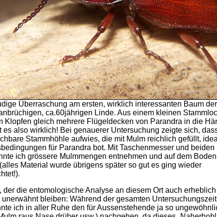
udige Überraschung am ersten, wirklich interessanten Baum der 
anbrüchigen, ca.60jährigen Linde. Aus einem kleinen Stammloch
m Klopfen gleich mehrere Flügeldecken von Parandra in die Hä
t es also wirklich! Bei genauerer Untersuchung zeigte sich, da
ichbare Stammhöhle aufwies, die mit Mulm reichlich gefüllt, ide
sbedingungen für Parandra bot. Mit Taschenmesser und beide
onnte ich grössere Mulmmengen entnehmen und auf dem Boden
(alles Material wurde übrigens später so gut es ging wieder
htet!).
 der die entomologische Analyse an diesem Ort auch erheblich e
cht unerwähnt bleiben: Während der gesamten Untersuchungszeit
nte ich in aller Ruhe den für Aussenstehende ja so ungewöhnl
(Mulm raus,Nase drüber usw.) nachgehen, da dieses „Naherhoh