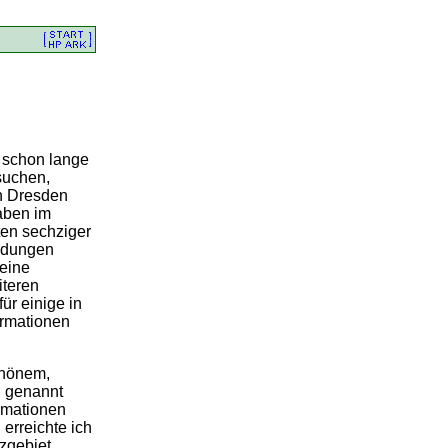
n schon lange
suchen,
in Dresden
gaben im
ten sechziger
ldungen
keine
iteren
ür einige in
ormationen
chönem,
n genannt
ormationen
 erreichte ich
tzgebiet