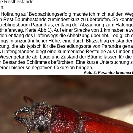
ge Restbestände
n.
Hoffnung auf Beobachtungserfolg machte ich mich auf den We
 Rest-Baumbestände zumindest kurz zu überprüfen. So konnte 
 Lieblingsbaum Parandras, entlang der Abzäunung zum Hafeng
(Hafenweg, Karte,Abb.1). Auf einer Strecke von 1 km haben et
inden entlang des Hafenwegs die Abholzung überlebt. Lediglich
rdings in unzugänglicher Höhe, eine durch Blitzschlag entstande
ung, die als typisch für die Besiedlungsorte von Parandra gen
Hafengeländes biegt eine kümmerliche Restallee aus Linden 
iesengelände ab. Lage und Zustand der Bäume lassen für die 
en Bestandes Schlimmes befürchten! Eine kurze Untersuchung s
iner bisher so negativen Exkursion bringen.
Abb. 2:
Parandra brunnea
(