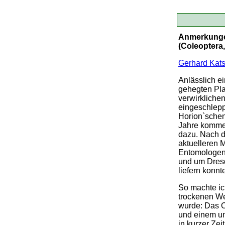
Anmerkunge
(Coleoptera
Gerhard Kat
Anlässlich e
gehegten Pla
verwirkliche
eingeschleppt
Horion`schen
Jahre kommen
dazu. Nach d
aktuelleren 
Entomologenk
und um Dresd
liefern konnt
So machte ic
trockenen We
wurde: Das O
und einem une
in kurzer Zei