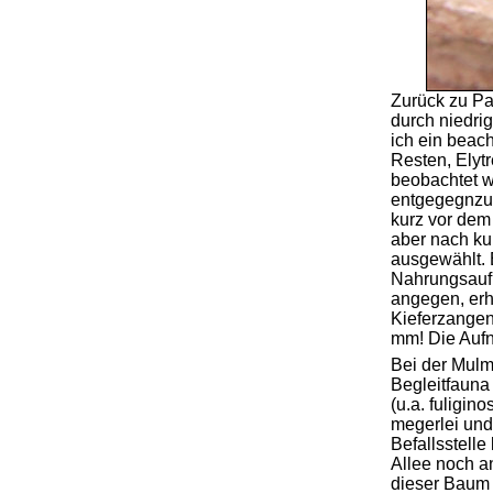
Zurück zu Pa
durch niedri
ich ein beac
Resten, Elyt
beobachtet w
entgegegnzu
kurz vor dem
aber nach kur
ausgewählt. 
Nahrungsaufn
angegen, er
Kieferzangen
mm! Die Aufn
Bei der Mulm
Begleitfauna
(u.a. fuligi
megerlei und
Befallsstell
Allee noch an
dieser Baum 