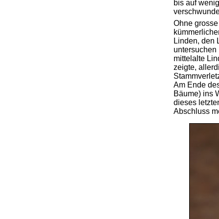
bis auf weni
verschwunde
Ohne grosse 
kümmerlichen
Linden, den
untersuchen 
mittelalte L
zeigte, alle
Stammverletz
Am Ende des 
Bäume) ins W
dieses letzt
Abschluss me