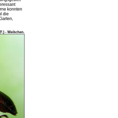
eressant
erne konnten
l die
Garten,
(F.) - Weibchen.