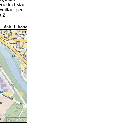
riedrichstadt
eitläufigen
a 2
Abb. 1: Karte