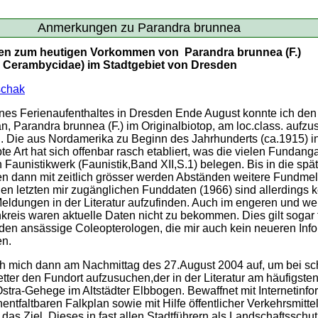
Anmerkungen zu Parandra brunnea
n zum heutigen Vorkommen von Parandra brunnea (F.)
, Cerambycidae) im Stadtgebiet von Dresden
schak
ines Ferienaufenthaltes in Dresden Ende August konnte ich de
n, Parandra brunnea (F.) im Originalbiotop, am loc.class. aufzu
n. Die aus Nordamerika zu Beginn des Jahrhunderts (ca.1915) 
e Art hat sich offenbar rasch etabliert, was die vielen Fundan
 Faunistikwerk (Faunistik,Band XII,S.1) belegen. Bis in die spä
 dann mit zeitlich grösser werden Abständen weitere Fundme
en letzten mir zugänglichen Funddaten (1966) sind allerdings 
Meldungen in der Literatur aufzufinden. Auch im engeren und we
reis waren aktuelle Daten nicht zu bekommen. Dies gilt sogar f
en ansässige Coleopterologen, die mir auch kein neueren Inf
en.
h mich dann am Nachmittag des 27.August 2004 auf, um bei s
tter den Fundort aufzusuchen,der in der Literatur am häufigste
stra-Gehege im Altstädter Elbbogen. Bewaffnet mit Internetinf
ntfaltbaren Falkplan sowie mit Hilfe öffentlicher Verkehrsmittel
t das Ziel. Dieses in fast allen Stadtführern als Landschaftsschu