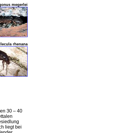
gonus megerlei
llecula rhenana
den 30 – 40
ttalen
esiedlung
 liegt bei
fender