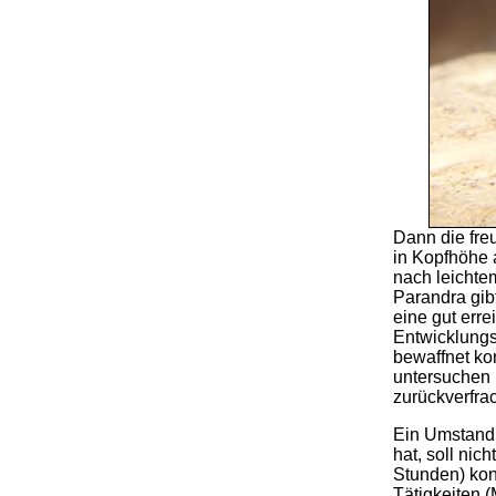
Dann die fre
in Kopfhöhe 
nach leichte
Parandra gib
eine gut erre
Entwicklung
bewaffnet k
untersuchen 
zurückverfrac
Ein Umstand,
hat, soll ni
Stunden) kon
Tätigkeiten 