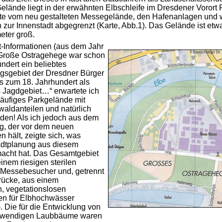
elände liegt in der erwähnten Elbschleife im Dresdener Vorort F
te vom neu gestalteten Messegelände, den Hafenanlagen und w
 zur Innenstadt abgegrenzt (Karte, Abb.1). Das Gelände ist etw
eter groß.
t-Informationen (aus dem Jahr
 Große Ostragehege war schon
ndert ein beliebtes
gsgebiet der Dresdner Bürger
is zum 18. Jahrhundert als
s Jagdgebiet…“ erwartete ich
tläufiges Parkgelände mit
waldanteilen und natürlich
den! Als ich jedoch aus dem
eg, der vor dem neuen
 hält, zeigte sich, was
adtplanung aus diesem
acht hat. Das Gesamtgebiet
inem riesigen sterilen
r Messebesucher und, getrennt
rücke, aus einem
, vegetationslosen
en für Elbhochwässer
. Die für die Entwicklung von
twendigen Laubbäume waren