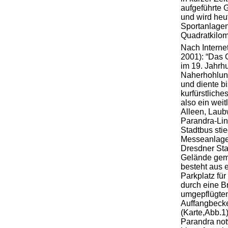
aufgeführte G
und wird heu
Sportanlagen
Quadratkilom
Nach Interne
2001): “Das
im 19. Jahrhu
Naherhohlun
und diente b
kurfürstliche
also ein wei
Alleen, Laub
Parandra-Lin
Stadtbus sti
Messeanlagen
Dresdner St
Gelände gem
besteht aus e
Parkplatz fü
durch eine B
umgepflügten
Auffangbeck
(Karte,Abb.1)
Parandra no