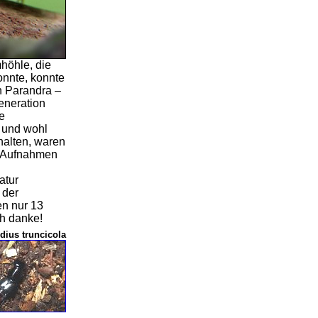
höhle, die
nnte, konnte
n Parandra –
eneration
e
 und wohl
halten, waren
ür Aufnahmen
atur
 der
en nur 13
ch danke!
dius truncicola