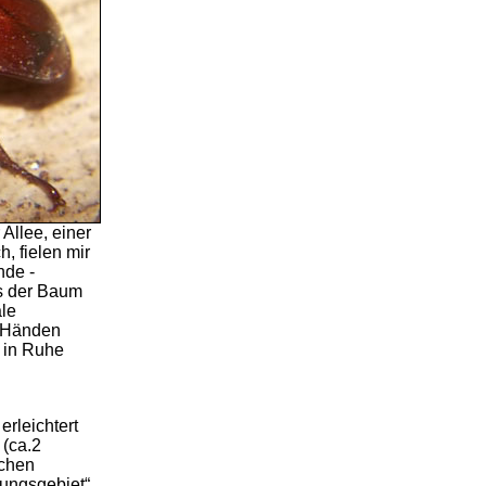
Allee, einer
, fielen mir
nde -
ss der Baum
ale
n Händen
 in Ruhe
rleichtert
 (ca.2
ichen
lungsgebiet“