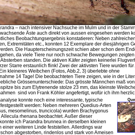
randra – nach intensiver Nachsuche im Mulm und in der Stamm
gwachsende Äste auch direkt von aussen eingesehen werden ko
htliches Beobachtungsergebnis konstatieren: Neben zahlreiche
ren, Extremitäten etc., konnten 12 Exemplare der diesjährigen G
erden. Die Haupterscheinungszeit schien aber schon dem End
gehen, da viele Tiere nur noch schwache Bewegungen zeigten
 Absterben standen. Die aktiven Käfer zeigten keinerlei Flugver
zer Starre erstaunlich flink! Zwei der aktivsten Tiere wurden f
Ein kleineres Weibchen (Fotos, Abb.2, 3) überlebte ohne
ahme 14 Tage! Die beobachteten Tiere zeigen, wie in der Liter
hebliche Grössenunterschiede: Das grösste Männchen maß von
spitze bis zum Elytrenende stolze 23 mm, das kleinste Weibch
ahmen sind von Frank Köhler angefertigt, wofür ich ihm herzli
analyse konnte noch eine interessante, typische
Que
 festgestellt werden: Neben mehreren Quedius-Arten
nosus, mesomelinus, truncicola) wurden Brachygonus
 Allecula rhenana beobachtet. Außer dieser
e konnte ich Parandra brunnea in derselben kleinen
 einer weiteren Linde feststellen. Allerdings war
schon abgestorben, rindenlos und stark von Ameisen