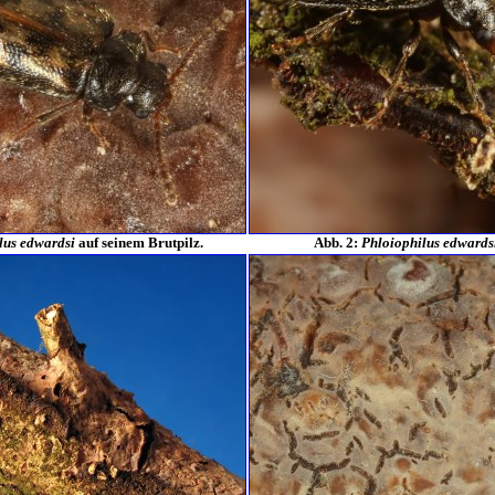
lus edwardsi
auf seinem Brutpilz.
Abb. 2:
Phloiophilus edwards