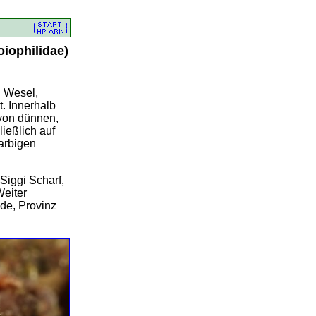
iophilidae)
i Wesel,
. Innerhalb
 von dünnen,
ießlich auf
farbigen
Siggi Scharf,
Weiter
de, Provinz