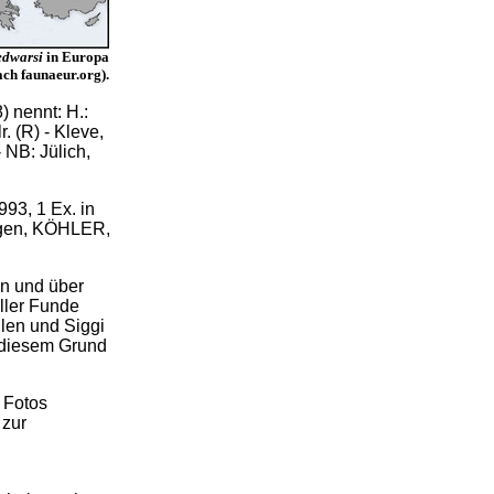
edwarsi
in Europa
ach faunaeur.org).
 nennt: H.:
. (R) - Kleve,
NB: Jülich,
93, 1 Ex. in
agen, KÖHLER,
en und über
ller Funde
ilen und Siggi
s diesem Grund
 Fotos
 zur