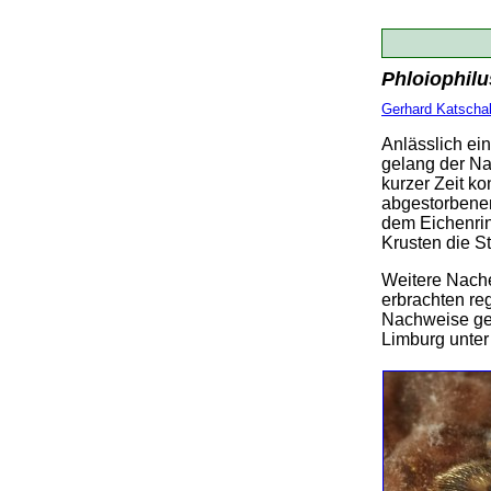
Phloiophil
Gerhard Katscha
Anlässlich ei
gelang der Na
kurzer Zeit k
abgestorbenen
dem Eichenri
Krusten die 
Weitere Nache
erbrachten re
Nachweise gel
Limburg unte