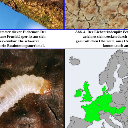
imeter dicker Eichenast. Der
Abb. 4: Der Eichenrindenpilz
Pe
kene Fruchkörper ist am sich
zeichnet sich trocken durch 
erkennbar. Die schwarze
graurötlichen Oberseite aus (JA
st ein Bestimmungsmerkmal.
kommt auch an 