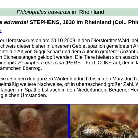
Phloiophilus edwardsi
im Rheinland
us edwardsi
STEPHENS, 1830 im Rheinland (Col., Phlo
k
ner Herbstexkursion am 23.10.2009 in den Diersfordter Wald be
chweis dieser bisher in unserem Gebiet spärlich gemeldeten Art
onnte die Art von Siggi Scharf und dem Autor in größerer Anzahl
 Eichenstangen geklopft werden. Die Tiere hielten sich ausschl
ndenpilz
Peniophora quercina
(PERS. : Fr.) COOKE auf, der in 
Stämmchen überzog.
xkursionen den ganzen Winter hindurch bis in den März durch 
gelmäßig weitere Nachweise, oft in überraschend großer Zahl. 
angen im Spätherbst auch in den Niederlanden, Bergener Hei
r gleichen Umständen.