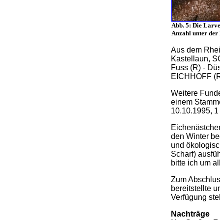
Abb. 5: Die Larve
Anzahl unter der 
Aus dem Rhein
Kastellaun, S
Fuss (R) - Dü
EICHHOFF (R) 
Weitere Funde
einem Stamme
10.10.1995, 1 
Eichenästchen
den Winter be
und ökologisc
Scharf) ausfüh
bitte ich um a
Zum Abschluss
bereitstellte 
Verfügung stel
Nachträge