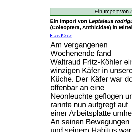
Ein Import von
Ein Import von
Leptaleus rodrig
(Coleoptera, Anthicidae) in Mitt
Frank Köhler
Am vergangenen
Wochenende fand
Waltraud Fritz-Köhler e
winzigen Käfer in unser
Küche. Der Käfer war do
offenbar an eine
Neonleuchte geflogen u
rannte nun aufgregt auf
einer Arbeitsplatte umhe
An seinen Bewegungen
und seinem Habitus war