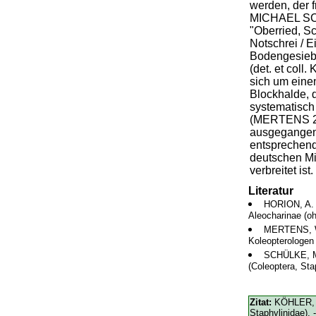
werden, der 
MICHAEL SC
"Oberried, S
Notschrei / E
Bodengesiebe
(det. et coll
sich um eine
Blockhalde
systematisc
(MERTENS 20
ausgegangen 
entsprechend
deutschen Mit
verbreitet ist.
Literatur
HORION, A. (
Aleocharinae (o
MERTENS, W.
Koleopterologen 
SCHÜLKE, M
(Coleoptera, Sta
Zitat:
KÖHLER, 
Staphylinidae). 