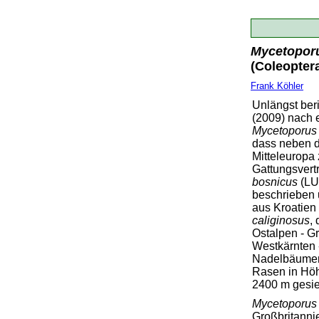
Mycetopor
(Coleoptera
Frank Köhler
Unlängst be
(2009) nach 
Mycetoporus 
dass neben d
Mitteleuropa
Gattungsvert
bosnicus
(LU
beschrieben 
aus Kroatien
caliginosus
,
Ostalpen - G
Westkärnten -
Nadelbäumen
Rasen in Hö
2400 m gesie
Mycetoporus 
Großbritanni