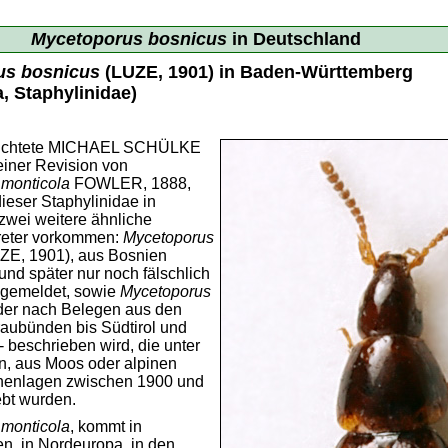
Mycetoporus bosnicus
in Deutschland
us bosnicus
(LUZE, 1901) in Baden-Württemberg
, Staphylinidae)
richtete MICHAEL SCHÜLKE
einer Revision von
monticola
FOWLER, 1888,
ieser Staphylinidae in
 zwei weitere ähnliche
reter vorkommen:
Mycetoporus
ZE, 1901), aus Bosnien
und später nur noch fälschlich
 gemeldet, sowie
Mycetoporus
 der nach Belegen aus den
raubünden bis Südtirol und
 beschrieben wird, die unter
, aus Moos oder alpinen
henlagen zwischen 1900 und
bt wurden.
monticola
, kommt in
en, in Nordeuropa, in den