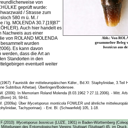
freundlicherweise von
HÜLKE geprüft wurde:
chwarzwald / Strasse zum
isloch 580 m ü. M. /
 / lg. MOLENDA 30.7.[19]87"
. KÖHLER). Auch hier handelt es
n Nachweis aus einer
, die von ROLAND MOLENDA
Abb.: Von R
gesammelter Beleg 
h besammelt wurden
bosnicus
aus de
06). Es kann davon
werden, dass die Art an
en Standorten in den
telgebirgen eventuell weiter
1967): Faunistik der mitteleuropäischen Käfer., Bd.XI: Staphylinidae, 3.Teil 
hne Subtribus Athetae). Überlingen/Bodensee.
 (2006): In Memoriam Roland Molenda (8.03.1962 ? 27.11.2006). - Mitt. Arb
(Bonn) 16, 59-61.
. (2009a): Über
Mycetoporus monticola
FOWLER und ähnliche mitteleuropäi
phylinidae, Tachyporinae). - Ent. Bl. (Schwanfeld) 105, 1-18.
F.(2010):
Mycetoporus bosnicus
(LUZE, 1901) in Baden-Württemberg (Coleop
- Mitteilungen des Entomologischen Vereins Stuttgart (Stuttgart) 45, im Druck.