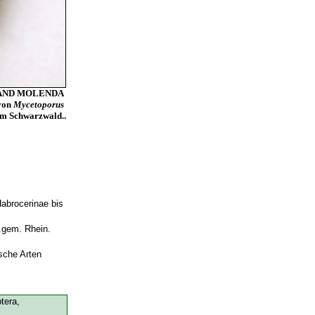
OLAND MOLENDA
von
Mycetoporus
m Schwarzwald..
Habrocerinae bis
.gem. Rhein.
sche Arten
tera,