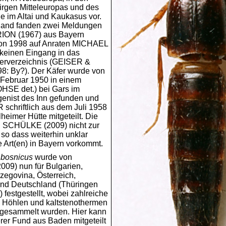
rgen Mitteleuropas und des
e im Altai und Kaukasus vor.
land fanden zwei Meldungen
RION (1967) aus Bayern
hon 1998 auf Anraten MICHAEL
inen Eingang in das
erverzeichnis (GEISER &
: By?). Der Käfer wurde von
ebruar 1950 in einem
HSE det.) bei Gars im
enist des Inn gefunden und
schriftlich aus dem Juli 1958
lheimer Hütte mitgeteilt. Die
n SCHÜLKE (2009) nicht zur
 so dass weiterhin unklar
e Art(en) in Bayern vorkommt.
 bosnicus
wurde von
9) nun für Bulgarien,
zegovina, Österreich,
nd Deutschland (Thüringen
festgestellt, wobei zahlreiche
 Höhlen und kaltstenothermen
gesammelt wurden. Hier kann
erer Fund aus Baden mitgeteilt