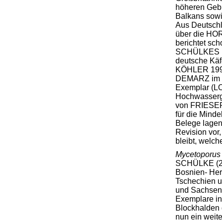
höheren Gebi
Balkans sowi
Aus Deutsch
über die HO
berichtet sc
SCHÜLKES ke
deutsche Käf
KÖHLER 1998
DEMARZ im F
Exemplar (LO
Hochwasserg
von FRIESER 
für die Minde
Belege lage
Revision vor,
bleibt, welch
Mycetoporus
SCHÜLKE (200
Bosnien- Her
Tschechien u
und Sachsen) 
Exemplare in
Blockhalden 
nun ein weit