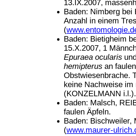
13.IX.2007, massenha
Baden: Nimberg bei 
Anzahl in einem Tre
(
www.entomologie.d
Baden: Bietigheim 
15.X.2007, 1 Männc
Epuraea ocularis
und
hemipterus
an faulen
Obstwiesenbrache. T
keine Nachweise im 
(KONZELMANN i.l.).
Baden: Malsch, REIB
faulen Äpfeln.
Baden: Bischweiler,
(
www.maurer-ulrich.