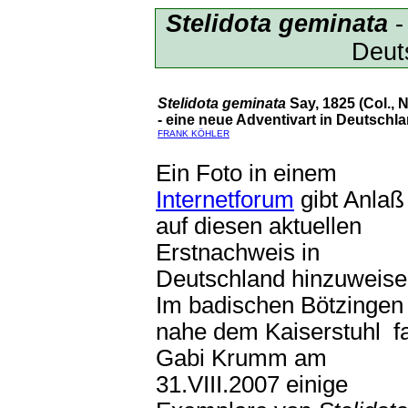
Stelidota geminata
-
Deut
Stelidota geminata
Say, 1825 (Col., N
- eine neue Adventivart in Deutschl
FRANK KÖHLER
Ein Foto in einem
Internetforum
gibt Anlaß
auf diesen aktuellen
Erstnachweis in
Deutschland hinzuweise
Im badischen Bötzingen
nahe dem Kaiserstuhl f
Gabi Krumm am
31.VIII.2007 einige