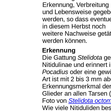
Erkennung, Verbreitung
und Lebensweise gegeb
werden, so dass eventue
in diesem Herbst noch
weitere Nachweise getät
werden können.
Erkennung
Die Gattung
Stelidota
geh
Nitidulinae und erinnert
Pocadius
oder eine gew
Art ist mit 2 bis 3 mm a
Erkennungsmerkmal der G
Glieder an allen Tarse
Foto von
Stelidota octo
Wie viele Nitiduliden b