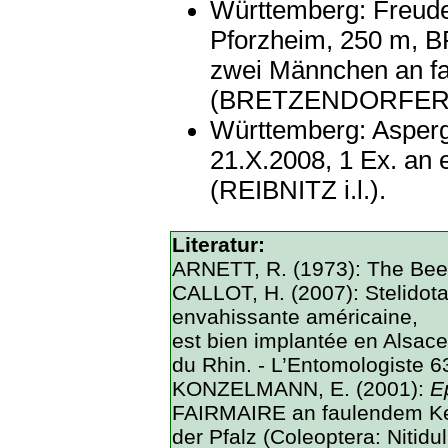
Württemberg: Freuden
Pforzheim, 250 m,
zwei Männchen an fa
(BRETZENDORFER i.
Württemberg: Asp
21.X.2008, 1 Ex. an 
(REIBNITZ i.l.).
Literatur:
ARNETT, R. (1973): The Beetl
CALLOT, H. (2007): Stelidot
envahissante américaine,
est bien implantée en Alsace
du Rhin. - L’Entomologiste 63
KONZELMANN, E. (2001):
E
FAIRMAIRE an faulendem Ker
der Pfalz (Coleoptera: Nitiduli