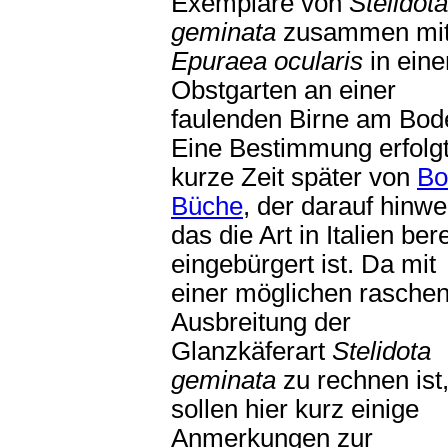
Exemplare von
Stelidota
geminata
zusammen mi
Epuraea ocularis
in ein
Obstgarten an einer
faulenden Birne am Bod
Eine Bestimmung erfolg
kurze Zeit später von
Bo
Büche
, der darauf hinwei
das die Art in Italien bere
eingebürgert ist. Da mit
einer möglichen rasche
Ausbreitung der
Glanzkäferart
Stelidota
geminata
zu rechnen ist
sollen hier kurz einige
Anmerkungen zur