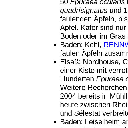
50
Epuraea ocularis
quadrisignatus
und 17
faulenden Äpfeln, bi
Apfel. Käfer sind nur
Boden oder im Gras 
Baden: Kehl,
RENN
faulen Äpfeln zusam
Elsaß: Nordhouse, C
einer Kiste mit verr
Hunderten
Epuraea o
Weitere Recherchen z
2004 bereits in Müh
heute zwischen Rhei
und Sélestat verbreite
Baden: Leiselheim 