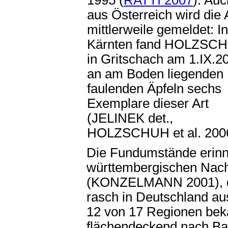
1995 (
RATTI 2007
). Auc
aus Österreich wird die 
mittlerweile gemeldet: In
Kärnten fand HOLZSC
in Gritschach am 1.IX.2
an am Boden liegenden
faulenden Äpfeln sechs
Exemplare dieser Art
(JELINEK det.,
HOLZSCHUH et al. 2006
Die Fundumstände erinne
württembergischen Nac
(KONZELMANN 2001), die
rasch in Deutschland au
12 von 17 Regionen beka
flächendeckend nach Ba