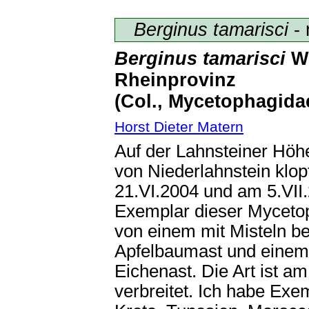
Berginus tamarisci
- 
Berginus tamarisci
Wo
Rheinprovinz
(Col., Mycetophagida
Horst Dieter Matern
Auf der Lahnsteiner Höh
von Niederlahnstein klop
21.VI.2004 und am 5.VII.
Exemplar dieser Myceto
von einem mit Misteln b
Apfelbaumast und einem
Eichenast. Die Art ist a
verbreitet. Ich habe Exe