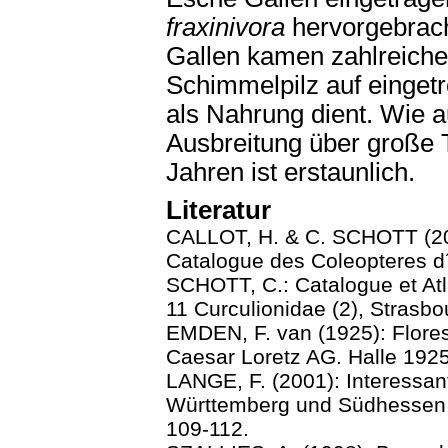
fraxinivora
hervorgebrach
Gallen kamen zahlreich
Schimmelpilz auf eingetr
als Nahrung dient. Wie a
Ausbreitung über große T
Jahren ist erstaunlich.
Literatur
CALLOT, H. & C. SCHOTT (20
Catalogue des Coleopteres d´
SCHOTT, C.: Catalogue et At
11 Curculionidae (2), Strasbo
EMDEN, F. van (1925): Flores 
Caesar Loretz AG. Halle 1925
LANGE, F. (2001): Interessa
Württemberg und Südhessen, Mi
109-112.