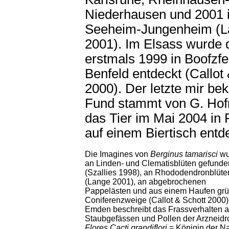
Niederhausen und 2001 
Seeheim-Jungenheim (L
2001). Im Elsass wurde d
erstmals 1999 in Boofzfe
Benfeld entdeckt (Callot
2000). Der letzte mir be
Fund stammt von G. Hof
das Tier im Mai 2004 in 
auf einem Biertisch entdec
Die Imagines von
Berginus tamarisci
wu
an Linden- und Clematisblüten gefunde
(Szallies 1998), an Rhododendronblüte
(Lange 2001), an abgebrochenen
Pappelästen und aus einem Haufen grü
Coniferenzweige (Callot & Schott 2000)
Emden beschreibt das Frassverhalten 
Staubgefässen und Pollen der Arzneid
Flores Cacti grandiflori
= Königin der Na