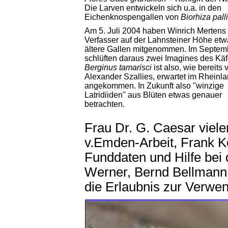
Die Larven entwickeln sich u.a. in den
Eichenknospengallen von
Biorhiza pall
Am 5. Juli 2004 haben Winrich Mertens
Verfasser auf der Lahnsteiner Höhe etw
ältere Gallen mitgenommen. Im Septem
schlüften daraus zwei Imagines des Käf
Berginus tamarisci
ist also, wie bereits 
Alexander Szallies, erwartet im Rheinl
angekommen. In Zukunft also "winzige
Latridiiden" aus Blüten etwas genauer
betrachten.
Frau Dr. G. Caesar viele
v.Emden-Arbeit, Frank K
Funddaten und Hilfe bei
Werner, Bernd Bellmann 
die Erlaubnis zur Verwen