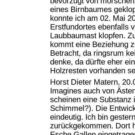
bevorzugt von morschen
eines Birnbaumes geklop
konnte ich am 02. Mai 2
Erstfundortes ebenfalls
Laubbaumast klopfen. Z
kommt eine Beziehung 
Betracht, da ringsrum ke
denke, da dürfte eher ei
Holzresten vorhanden se
Horst Dieter Matern, 20.0
Imagines auch von Ästen
scheinen eine Substanz 
Schimmel?). Die Entwickl
eindeutig. Ich bin geste
zurückgekommen. Dort ha
Esche Gallen eingetragen