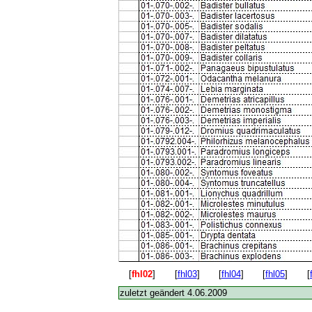
[
fhl02
]
[
fhl03
]
[
fhl04
]
[
fhl05
]
[
zuletzt geändert 4.06.2009