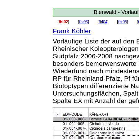
Bienwald - Vorläuf
[
fhl02
]
[
fhl03
]
[
fhl04
]
[
fhl05
]
[
Frank Köhler
Vorläufige Liste der auf den
Rheinischer Koleopterologen 
Südpfalz 2006-2008 nachgewi
besonders bemerwenswerte Na
Wiederfund nach mindestens 
RP für Rheinland-Pfalz, Pf f
Biotoptypen differenzierte N
Untersuchungsflächen, Spal
Spalte EX mit Anzahl der ge