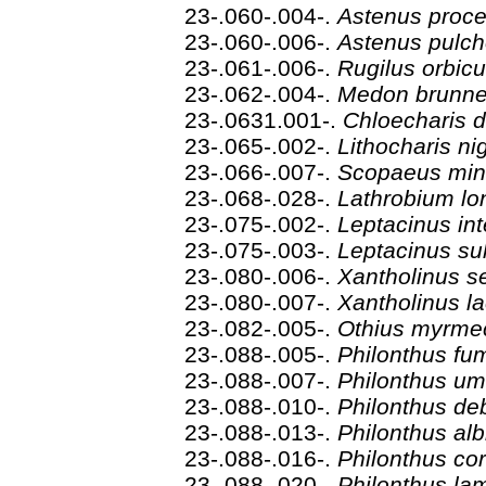
23-.060-.004-.
Astenus proc
23-.060-.006-.
Astenus pulch
23-.061-.006-.
Rugilus orbic
23-.062-.004-.
Medon brunn
23-.0631.001-.
Chloecharis d
23-.065-.002-.
Lithocharis ni
23-.066-.007-.
Scopaeus mi
23-.068-.028-.
Lathrobium l
23-.075-.002-.
Leptacinus in
23-.075-.003-.
Leptacinus su
23-.080-.006-.
Xantholinus s
23-.080-.007-.
Xantholinus l
23-.082-.005-.
Othius myrme
23-.088-.005-.
Philonthus fu
23-.088-.007-.
Philonthus um
23-.088-.010-.
Philonthus deb
23-.088-.013-.
Philonthus al
23-.088-.016-.
Philonthus co
23-.088-.020-.
Philonthus la