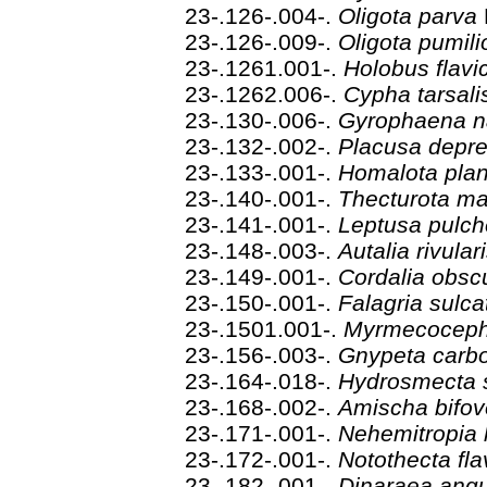
23-.126-.004-.
Oligota parva
23-.126-.009-.
Oligota pumil
23-.1261.001-.
Holobus flavi
23-.1262.006-.
Cypha tarsal
23-.130-.006-.
Gyrophaena 
23-.132-.002-.
Placusa depr
23-.133-.001-.
Homalota pla
23-.140-.001-.
Thecturota ma
23-.141-.001-.
Leptusa pulch
23-.148-.003-.
Autalia rivular
23-.149-.001-.
Cordalia obs
23-.150-.001-.
Falagria sulca
23-.1501.001-.
Myrmecoceph
23-.156-.003-.
Gnypeta carb
23-.164-.018-.
Hydrosmecta s
23-.168-.002-.
Amischa bifov
23-.171-.001-.
Nehemitropia 
23-.172-.001-.
Notothecta fl
23-.182-.001-.
Dinaraea ang