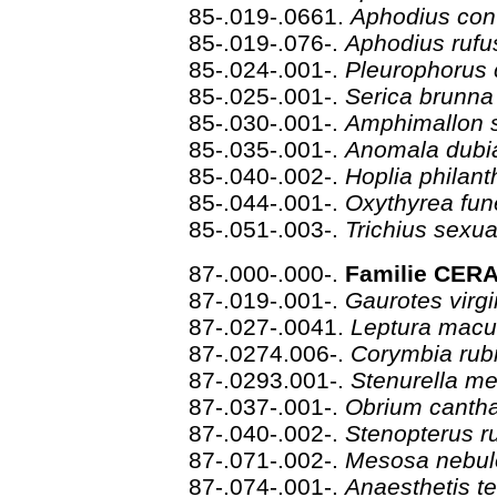
85-.019-.0661.
Aphodius co
85-.019-.076-.
Aphodius ruf
85-.024-.001-.
Pleurophorus
85-.025-.001-.
Serica brunn
85-.030-.001-.
Amphimallon s
85-.035-.001-.
Anomala dub
85-.040-.002-.
Hoplia philan
85-.044-.001-.
Oxythyrea fu
85-.051-.003-.
Trichius sexua
87-.000-.000-.
Familie CER
87-.019-.001-.
Gaurotes virg
87-.027-.0041.
Leptura macu
87-.0274.006-.
Corymbia rub
87-.0293.001-.
Stenurella m
87-.037-.001-.
Obrium canth
87-.040-.002-.
Stenopterus r
87-.071-.002-.
Mesosa nebu
87-.074-.001-.
Anaesthetis t