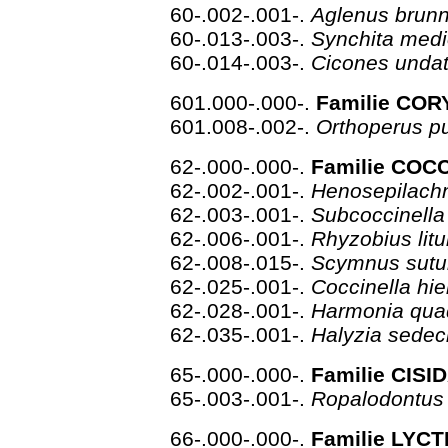
60-.002-.001-.
Aglenus brun
60-.013-.003-.
Synchita med
60-.014-.003-.
Cicones unda
601.000-.000-.
Familie COR
601.008-.002-.
Orthoperus p
62-.000-.000-.
Familie COCC
62-.002-.001-.
Henosepilach
62-.003-.001-.
Subcoccinella
62-.006-.001-.
Rhyzobius lit
62-.008-.015-.
Scymnus sutu
62-.025-.001-.
Coccinella hi
62-.028-.001-.
Harmonia qua
62-.035-.001-.
Halyzia sedec
65-.000-.000-.
Familie CISI
65-.003-.001-.
Ropalodontus 
66-.000-.000-.
Familie LYCTI