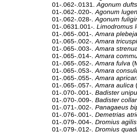
01-.062-.0131.
Agonum duft
01-.062-.020-.
Agonum luge
01-.062-.028-.
Agonum fulig
01-.0631.001-.
Limodromus l
01-.065-.001-.
Amara plebej
01-.065-.002-.
Amara tricusp
01-.065-.003-.
Amara strenu
01-.065-.014-.
Amara commu
01-.065-.052-.
Amara fulva
(
01-.065-.053-.
Amara consul
01-.065-.055-.
Amara apricar
01-.065-.057-.
Amara aulica
01-.070-.001-.
Badister unip
01-.070-.009-.
Badister colla
01-.071-.002-.
Panagaeus bi
01-.076-.001-.
Demetrias atri
01-.079-.004-.
Dromius agili
01-.079-.012-.
Dromius quad