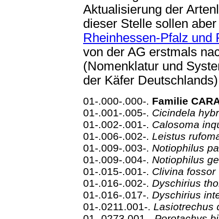
Aktualisierung der Arten
dieser Stelle sollen aber
Rheinhessen-Pfalz und 
von der AG erstmals na
(Nomenklatur und Syste
der Käfer Deutschlands) 
01-.000-.000-.
Familie CARA
01-.001-.005-.
Cicindela hyb
01-.002-.001-.
Calosoma inqu
01-.006-.002-.
Leistus rufom
01-.009-.003-.
Notiophilus pa
01-.009-.004-.
Notiophilus g
01-.015-.001-.
Clivina fossor
01-.016-.002-.
Dyschirius th
01-.016-.017-.
Dyschirius in
01-.0211.001-.
Lasiotrechus
01-.0273.001-.
Porotachys b