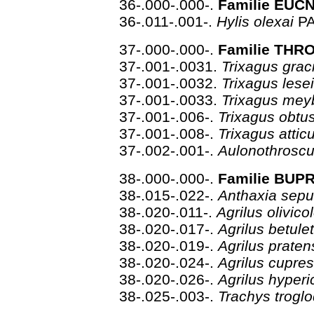
36-.000-.000-.
Familie EUC
36-.011-.001-.
Hylis olexai
P
37-.000-.000-.
Familie THRO
37-.001-.0031.
Trixagus grac
37-.001-.0032.
Trixagus lese
37-.001-.0033.
Trixagus me
37-.001-.006-.
Trixagus obt
37-.001-.008-.
Trixagus attic
37-.002-.001-.
Aulonothroscu
38-.000-.000-.
Familie BUPR
38-.015-.022-.
Anthaxia sepu
38-.020-.011-.
Agrilus olivico
38-.020-.017-.
Agrilus betule
38-.020-.019-.
Agrilus praten
38-.020-.024-.
Agrilus cupre
38-.020-.026-.
Agrilus hyperi
38-.025-.003-.
Trachys troglo