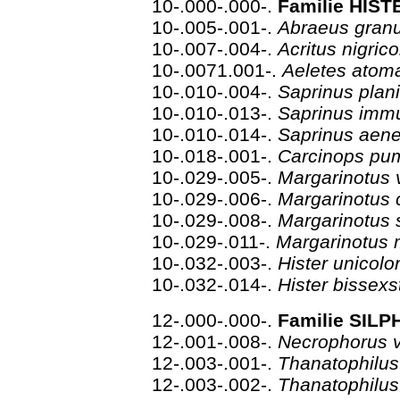
10-.000-.000-.
Familie HIST
10-.005-.001-.
Abraeus gran
10-.007-.004-.
Acritus nigric
10-.0071.001-.
Aeletes atom
10-.010-.004-.
Saprinus plan
10-.010-.013-.
Saprinus im
10-.010-.014-.
Saprinus aen
10-.018-.001-.
Carcinops pum
10-.029-.005-.
Margarinotus 
10-.029-.006-.
Margarinotus 
10-.029-.008-.
Margarinotus 
10-.029-.011-.
Margarinotus 
10-.032-.003-.
Hister unicolo
10-.032-.014-.
Hister bissexs
12-.000-.000-.
Familie SILP
12-.001-.008-.
Necrophorus v
12-.003-.001-.
Thanatophilu
12-.003-.002-.
Thanatophilus