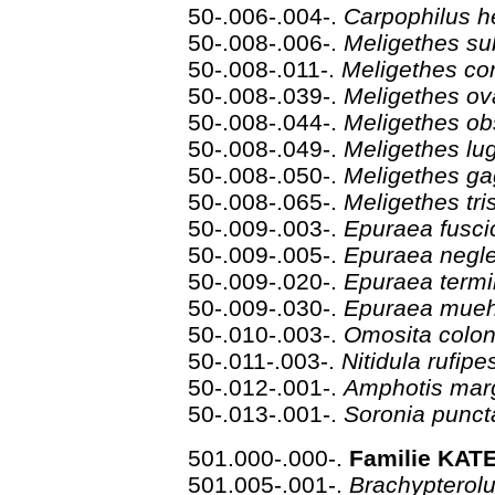
50-.006-.004-.
Carpophilus 
50-.008-.006-.
Meligethes s
50-.008-.011-.
Meligethes co
50-.008-.039-.
Meligethes o
50-.008-.044-.
Meligethes o
50-.008-.049-.
Meligethes lu
50-.008-.050-.
Meligethes g
50-.008-.065-.
Meligethes tri
50-.009-.003-.
Epuraea fusci
50-.009-.005-.
Epuraea negl
50-.009-.020-.
Epuraea termi
50-.009-.030-.
Epuraea mueh
50-.010-.003-.
Omosita colo
50-.011-.003-.
Nitidula rufip
50-.012-.001-.
Amphotis mar
50-.013-.001-.
Soronia punct
501.000-.000-.
Familie KAT
501.005-.001-.
Brachypterolu