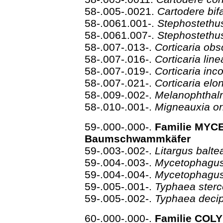
58-.005-.0021.
Cartodere bif
58-.0061.001-.
Stephostethus
58-.0061.007-.
Stephostethus
58-.007-.013-.
Corticaria ob
58-.007-.016-.
Corticaria line
58-.007-.019-.
Corticaria in
58-.007-.021-.
Corticaria el
58-.009-.002-.
Melanophthal
58-.010-.001-.
Migneauxia or
59-.000-.000-.
Familie MYC
Baumschwammkäfer
59-.003-.002-.
Litargus balt
59-.004-.003-.
Mycetophagus
59-.004-.004-.
Mycetophagus
59-.005-.001-.
Typhaea ster
59-.005-.002-.
Typhaea deci
60-.000-.000-.
Familie COLY