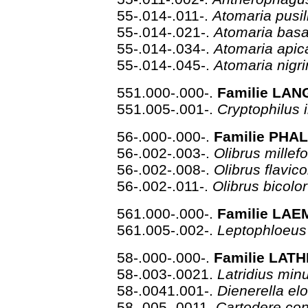
55-.014-.011-.
Atomaria pusi
55-.014-.021-.
Atomaria basa
55-.014-.034-.
Atomaria apic
55-.014-.045-.
Atomaria nigri
551.000-.000-.
Familie LA
551.005-.001-.
Cryptophilus 
56-.000-.000-.
Familie PHAL
56-.002-.003-.
Olibrus millefo
56-.002-.008-.
Olibrus flavic
56-.002-.011-.
Olibrus bicolo
561.000-.000-.
Familie LAE
561.005-.002-.
Leptophloeus 
58-.000-.000-.
Familie LATH
58-.003-.0021.
Latridius min
58-.0041.001-.
Dienerella el
58-.005-.0011.
Cartodere con