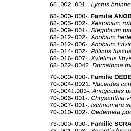
66-.002-.001-.
Lyctus brunn
68-.000-.000-.
Familie ANOB
68-.005-.002-.
Xestobium ruf
68-.009-.001-.
Stegobium p
68-.012-.002-.
Anobium hed
68-.012-.006-.
Anobium fulv
68-.014-.002-.
Ptilinus fuscu
68-.016-.007-.
Xyletinus fiby
68-.022-.0042.
Dorcatoma m
70-.000-.000-.
Familie OED
70-.004-.0021.
Nacerdes car
70-.0041.003-.
Anogcodes us
70-.006-.001-.
Chrysanthia v
70-.007-.001-.
Ischnomera sa
70-.010-.002-.
Oedemera pod
73-.000-.000-.
Familie SCRA
73-.001-.003-.
Scraptia fusc