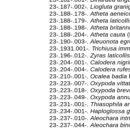
23-.187-.002-.
Liogluta gran
23-.188-.178-.
Atheta aeneico
23-.188-.179-.
Atheta laticoll
23-.188-.198-.
Atheta britan
23-.188-.204-.
Atheta cauta
(
23-.190-.003-.
Aleuonota eg
23-.1931.001-.
Trichiusa im
23-.196-.012-.
Zyras laticolli
23-.204-.001-.
Calodera nigr
23-.204-.004-.
Calodera ruf
23-.210-.001-.
Ocalea badia
23-.223-.007-.
Oxypoda vitta
23-.223-.018-.
Oxypoda brev
23-.223-.049-.
Oxypoda annu
23-.231-.001-.
Thiasophila a
23-.234-.001-.
Haploglossa g
23-.237-.010-.
Aleochara intr
23-.237-.044-.
Aleochara bin