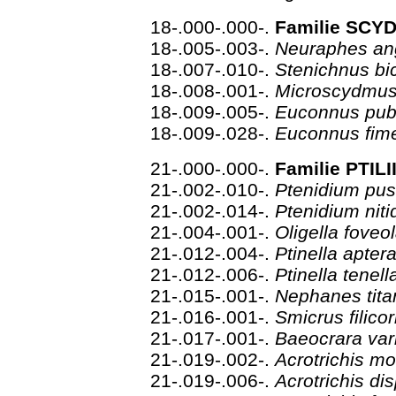
18-.000-.000-.
Familie SCY
18-.005-.003-.
Neuraphes an
18-.007-.010-.
Stenichnus bi
18-.008-.001-.
Microscydmu
18-.009-.005-.
Euconnus pubi
18-.009-.028-.
Euconnus fim
21-.000-.000-.
Familie PTILI
21-.002-.010-.
Ptenidium pus
21-.002-.014-.
Ptenidium nit
21-.004-.001-.
Oligella foveo
21-.012-.004-.
Ptinella apter
21-.012-.006-.
Ptinella tenel
21-.015-.001-.
Nephanes tit
21-.016-.001-.
Smicrus filico
21-.017-.001-.
Baeocrara var
21-.019-.002-.
Acrotrichis m
21-.019-.006-.
Acrotrichis di