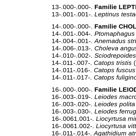
13-.000-.000-.
Familie LEPTI
13-.001-.001-.
Leptinus test
14-.000-.000-.
Familie CHOL
14-.001-.004-.
Ptomaphagus 
14-.004-.001-.
Anemadus str
14-.006-.013-.
Choleva angu
14-.010-.002-.
Sciodrepoide
14-.011-.007-.
Catops tristis
14-.011-.016-.
Catops fuscu
14-.011-.017-.
Catops fuligi
16-.000-.000-.
Familie LEI
16-.003-.019-.
Leiodes mac
16-.003-.020-.
Leiodes polit
16-.003-.030-.
Leiodes ferru
16-.0061.001-.
Liocyrtusa m
16-.0061.002-.
Liocyrtusa vit
16-.011-.014-.
Agathidium a