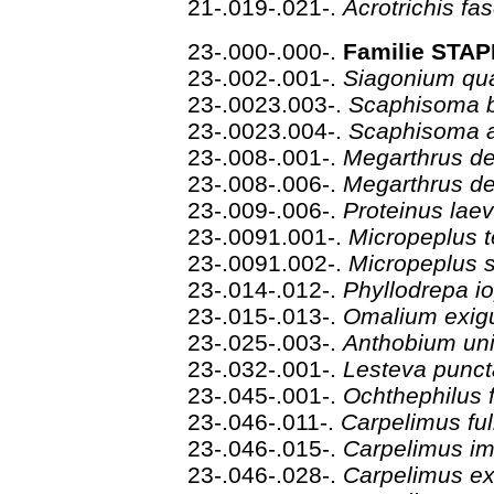
21-.019-.021-.
Acrotrichis fa
23-.000-.000-.
Familie STAP
23-.002-.001-.
Siagonium qu
23-.0023.003-.
Scaphisoma b
23-.0023.004-.
Scaphisoma 
23-.008-.001-.
Megarthrus d
23-.008-.006-.
Megarthrus de
23-.009-.006-.
Proteinus lae
23-.0091.001-.
Micropeplus 
23-.0091.002-.
Micropeplus 
23-.014-.012-.
Phyllodrepa i
23-.015-.013-.
Omalium exi
23-.025-.003-.
Anthobium un
23-.032-.001-.
Lesteva punc
23-.045-.001-.
Ochthephilus 
23-.046-.011-.
Carpelimus fu
23-.046-.015-.
Carpelimus i
23-.046-.028-.
Carpelimus e