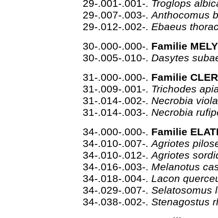
29-.001-.001-.
Troglops albi
29-.007-.003-.
Anthocomus b
29-.012-.002-.
Ebaeus thora
30-.000-.000-.
Familie MELY
30-.005-.010-.
Dasytes sub
31-.000-.000-.
Familie CLER
31-.009-.001-.
Trichodes api
31-.014-.002-.
Necrobia viol
31-.014-.003-.
Necrobia rufi
34-.000-.000-.
Familie ELAT
34-.010-.007-.
Agriotes pilos
34-.010-.012-.
Agriotes sord
34-.016-.003-.
Melanotus ca
34-.018-.004-.
Lacon querc
34-.029-.007-.
Selatosomus 
34-.038-.002-.
Stenagostus 