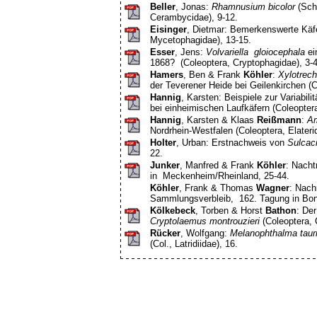
Beller
, Jonas:
Rhamnusium bicolor
(Schr
Cerambycidae), 9-12.
Eisinger
, Dietmar: Bemerkenswerte Käfe
Mycetophagidae), 13-15.
Esser
, Jens:
Volvariella gloiocephala
ei
1868? (Coleoptera, Cryptophagidae), 3-4
Hamers
, Ben & Frank
Köhler
:
Xylotrech
der Teverener Heide bei Geilenkirchen (
Hannig
, Karsten: Beispiele zur Variab
bei einheimischen Laufkäfern (Coleoptera
Hannig
, Karsten & Klaas
Reißmann
:
Am
Nordrhein-Westfalen (Coleoptera, Elaterid
Holter
, Urban: Erstnachweis von
Sulcaci
22.
Junker
, Manfred & Frank
Köhler
: Nacht
in Meckenheim/Rheinland, 25-44.
Köhler
, Frank & Thomas
Wagner
: Nach
Sammlungsverbleib, 162. Tagung in Bonn
Kölkebeck
, Torben & Horst
Bathon
: De
Cryptolaemus montrouzieri
(Coleoptera, 
Rücker
, Wolfgang:
Melanophthalma taur
(Col., Latridiidae), 16.