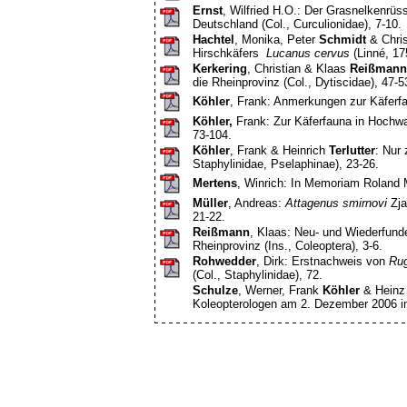
Ernst
, Wilfried H.O.: Der Grasnelkenrüs
Deutschland (Col., Curculionidae), 7-10.
Hachtel
, Monika, Peter
Schmidt
& Chri
Hirschkäfers
Lucanus cervus
(Linné, 17
Kerkering
, Christian & Klaas
Reißmann
die Rheinprovinz (Col., Dytiscidae), 47-5
Köhler
, Frank: Anmerkungen zur Käferfa
Köhler,
Frank: Zur Käferfauna in Hochwa
73-104.
Köhler
, Frank & Heinrich
Terlutter
: Nur
Staphylinidae, Pselaphinae), 23-26.
Mertens
, Winrich: In Memoriam Roland 
Müller
, Andreas:
Attagenus smirnovi
Zja
21-22.
Reißmann
, Klaas: Neu- und Wiederfunde
Rheinprovinz (Ins., Coleoptera), 3-6.
Rohwedder
, Dirk: Erstnachweis von
Rug
(Col., Staphylinidae), 72.
Schulze
, Werner, Frank
Köhler
& Hein
Koleopterologen am 2. Dezember 2006 i