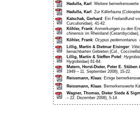
Hadulla, Karl
: Weitere bemerkenswerte 
Hadulla, Karl
: Zur Käferfauna (Coleopt
Katschak, Gerhard
: Ein Freilandfund v
Curculionidae), 41-42.
Köhler, Frank
: Anmerkungen zu den Er
chinensis
im Rheinland (Cerambycidae),
Köhler, Frank
:
Ocypus pedemontanus
(
Lillig, Martin & Dietmar Eisinger
:
Vibi
benachbarten Gebieten (Col., Coccinellid
Lillig, Martin & Steffen Potel
:
Hygrobia
Hygrobiidae) 81-84.
Matern, Horst-Dieter, Peter E. Stübe
1949 – 11. September 2008), 15-22.
Reissmann, Klaas
: Einige bemerkenswe
Reissmann, Klaas
: Bemerkenswerte Käf
Wagner, Thomas, Dieter Siede & Sig
– 22. Dezember 2008), 5-14.