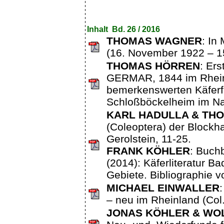
Inhalt Bd. 26 / 2016
THOMAS WAGNER
: I
(16. November 1922 – 15.
THOMAS HÖRREN
: Er
GERMAR, 1844 im Rhein
bemerkenswerten Käferf
Schloßböckelheim im Nah
KARL HADULLA & TH
(Coleoptera) der Blockh
Gerolstein, 11-25.
FRANK KÖHLER
: Buc
(2014): Käferliteratur 
Gebiete. Bibliographie v
MICHAEL EINWALLER
– neu im Rheinland (Col.
JONAS KÖHLER & W