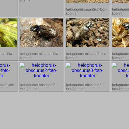
koehler
helophorus-grandis3-foto-
helophorus
koehler
koehler
tus-foto-
helophorus-minutus-foto-
helophorus-minutus2-foto-
helophorus
koehler
koehler
koehler
urus-foto-
helophorus-obscurus2-
helophorus-obscurus3-
helophoru
foto-koehler
foto-koehler
foto-koehl