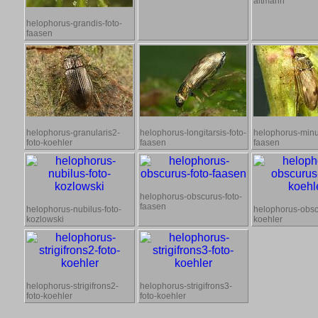
altmann
helophorus-grandis-foto-
faasen
helophorus-granularis2-
helophorus-longitarsis-foto-
helophorus-minu
foto-koehler
faasen
faasen
helophorus-obscurus-foto-
faasen
helophorus-nubilus-foto-
helophorus-obsc
kozlowski
koehler
helophorus-strigifrons2-
helophorus-strigifrons3-
foto-koehler
foto-koehler