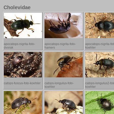
Cholevidae
apocatops-nigrita-foto-
apocatops-nigrita-foto-
apocatops-nigrita-fot
dvorak
hamers
koehler
catops-fuscus-foto-koehler
catops-longulus-foto-
catops-longulus2-fot
koehler
koehler