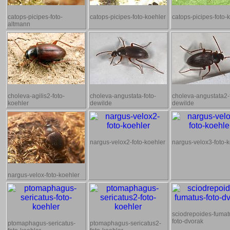
catops-picipes-foto-
catops-picipes-foto-koehler
catops-picipes-foto-k
altmann
choleva-agilis2-foto-
choleva-angustata-foto-
choleva-angustata2-
koehler
dewilde
dewilde
nargus-velox2-foto-koehler
nargus-velox3-foto-
nargus-velox-foto-koehler
sciodrepoides-fumat
foto-dvorak
ptomaphagus-sericatus-
ptomaphagus-sericatus2-