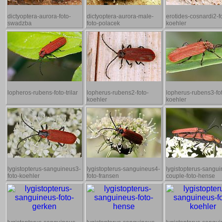
dictyoptera-aurora-foto-
dictyoptera-aurora-male-
erotides-cosnardi2-f
swadzba
foto-polacek
koehler
lopheros-rubens-foto-trilar
lopherus-rubens2-foto-
lopherus-rubens3-fo
koehler
koehler
lygistopterus-sanguineus3-
lygistopterus-sanguineus4-
lygistopterus-sangui
foto-koehler
foto-fransen
couple-foto-hense