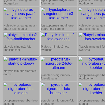
lygistopterus-sanguineus-
lygistopterus-sanguineus-
lygistopterus-sangui
foto-gerken
foto-hense
foto-koehler
lygistopterus-sanguineus-
lygistopterus-sanguineus-
lygistopterus-sangui
paar2-foto-koehler
paar3-foto-korhler
paar-foto-koehler
platycis-minutus2-foto-
Platycis-minutus2-foto-
Platycis-minutus3-fo
rindlisbacher
swadzba
swadzba
platycis-minutus-start-foto-
dorow
pyropterus-nigroruber2-
pyropterus-nigrorub
foto-altmann
foto-koehler
pyropterus-nigroruber-foto-
pyropterus-nigroruber-foto-
pyropterus-nigrorube
altmann
brueckner
koehler