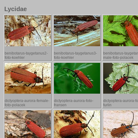
Lycidae
benibotarus-taygetanus2-
benibotarus-taygetanus3-
benibotarus-taygeta
foto-koehler
foto-koehler
male-foto-polacek
dictyoptera-aurora-female-
dictyoptera-aurora-foto-
dictyoptera-aurora-fo
foto-polacek
fransen
furlin