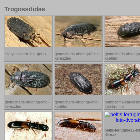
Trogossitidae
calitys-scabra-foto-gouix
grynocharis-oblonga2-foto-
grynocharis-oblonga
keresztes
koehler
grynocharis-oblonga-foto-
grynocharis-oblonga-foto-
nemozoma-caucasi
keresztes
koehler
foto-krumm
peltis-ferruginea2-fo
dvorak