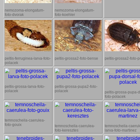
nemozoma-elongatum-
nemozoma-elongatum-
foto-dvorak
foto-koehler
peltis-ferruginea-larva-foto-
peltis-grossa2-foto-bense
peltis-grossa2-foto-
polacek
peltis-grossa-larva-foto-
peltis-grossa-pupa2-foto-
polacek
polacek
peltis-grossa-pupa-d
foto-polacek
temnoscheila-caerulea-
foto-gouix
temnoscheila-caerulea-
temnoscheila-caerul
foto-keresztes
larva-foto-martinez