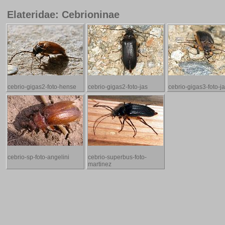
Elateridae: Cebrioninae
cebrio-gigas2-foto-hense
cebrio-gigas2-foto-jas
cebrio-gigas3-foto-j
cebrio-sp-foto-angelini
cebrio-superbus-foto-
martinez