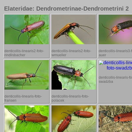
Elateridae: Dendrometrinae-Dendrometrini 2
denticollis-linearis2-foto-
denticollis-linearis2-foto-
denticollis-linearis3-
rindlisbacher
wmueller
auer
denticollis-linearis-fo
swadzba
denticollis-linearis-foto-
denticollis-linearis-foto-
fransen
polacek