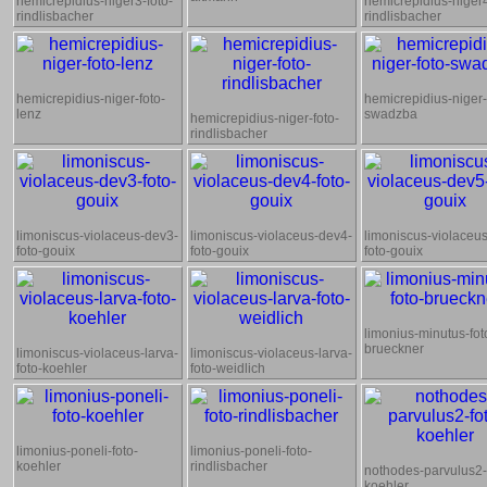
hemicrepidius-niger3-foto-
hemicrepidius-niger4
rindlisbacher
rindlisbacher
hemicrepidius-niger-foto-
hemicrepidius-niger-
lenz
swadzba
hemicrepidius-niger-foto-
rindlisbacher
limoniscus-violaceus-dev3-
limoniscus-violaceus-dev4-
limoniscus-violaceu
foto-gouix
foto-gouix
foto-gouix
limonius-minutus-fot
brueckner
limoniscus-violaceus-larva-
limoniscus-violaceus-larva-
foto-koehler
foto-weidlich
limonius-poneli-foto-
limonius-poneli-foto-
koehler
rindlisbacher
nothodes-parvulus2-
koehler