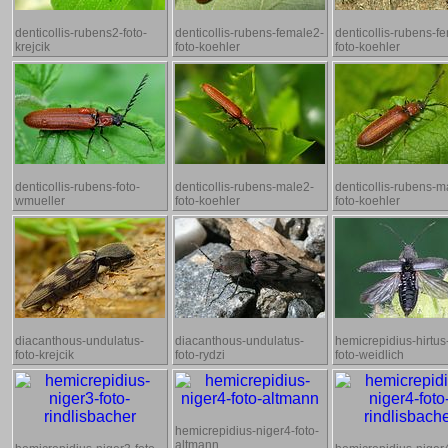
denticollis-rubens2-foto-
denticollis-rubens-female2-
denticollis-rubens-f
krejcik
foto-koehler
foto-koehler
denticollis-rubens-foto-
denticollis-rubens-male2-
denticollis-rubens-m
wmueller
foto-koehler
foto-koehler
diacanthous-undulatus-
diacanthous-undulatus-
hemicrepidius-hirtus-
foto-krejcik
foto-rydzi
foto-weidlich
hemicrepidius-niger4-foto-
altmann