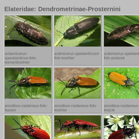
Elateridae: Dendrometrinae-Prosternini
actaenicerus-
actenicerus-sjaelandicus4-
actenicerus-sjaeland
sjaealandicus-foto-
foto-koehler
foto-polacek
weisenboehler
anostirus-castaneus-foto-
anostirus-castaneus-foto-
anostirus-castaneus-
faasen
koehler
krejcik