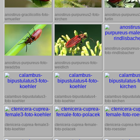
anostirus-gracilicollis-foto-
anostirus-purpureus2-foto-
anostirus-purpureus3
wmueller
kirchen
furlin
anostirus-purpureus
foto-rindlisbacher
anostirus-purpureus-foto-
anostirus-purpureus-foto-
swadzba
weidlich
calambus-bipustulatus3-
calambus-bipustulatus4-
calambus-bipustulat
foto-koehler
foto-koehler
foto-kirchen
ctenicera-cuprea-female3-
ctenicera-cuprea-female-
ctenicera-cuprea-fe
foto-koehler
foto-polacek
foto-roessler