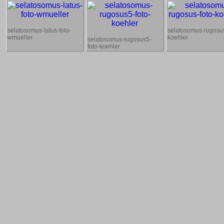
selatosomus-latus-foto-
selatosomus-rugosus
wmueller
koehler
selatosomus-rugosus5-
foto-koehler