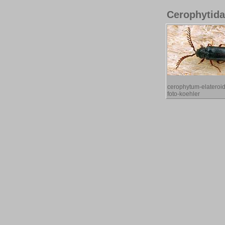
Cerophytid
cerophytum-elateroi
foto-koehler