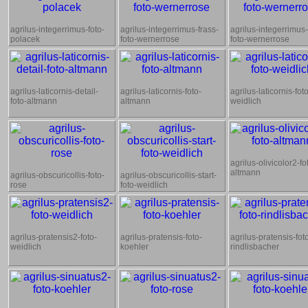
agrilus-integerrimus-foto-
agrilus-integerrimus-frass-
agrilus-integerrimus-
polacek
foto-wernerrose
foto-wernerrose
agrilus-laticornis-detail-
agrilus-laticornis-foto-
agrilus-laticornis-fot
foto-altmann
altmann
weidlich
agrilus-olivicolor2-fo
altmann
agrilus-obscuricollis-foto-
agrilus-obscuricollis-start-
rose
foto-weidlich
agrilus-pratensis2-foto-
agrilus-pratensis-foto-
agrilus-pratensis-fot
weidlich
koehler
rindlisbacher