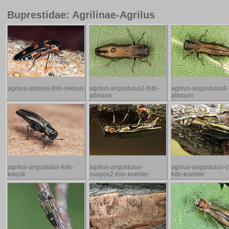
Buprestidae: Agrilinae-Agrilus
agrilus-andresi-foto-niehuis
agrilus-angustulus2-foto-
agrilus-angustulus3-
altmann
altmann
agrilus-angustulus-foto-
agrilus-angustulus-
agrilus-angustulus-
krejcik
ovopos2-foto-koehler
foto-koehler