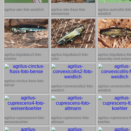
agrilus-ater-foto-weidlich
agrilus-ater-frass-foto-
agrilus-auricollis-fot
wernerrose
weidlich
agrilus-biguttatus3-foto-
agrilus-biguttatus3-foto-
agrilus-biguttatus-fot
koehler
rydzi
kasovsky-and-polac
agrilus-cinctus-frass-foto-
bense
agrilus-convexicollis2-foto-
agrilus-convexicollis
weidlich
weidlich
agrilus-cuprescens4-foto-
agrilus-cuprescens-foto-
agrilus-cuprescens-f
weisenboehler
altmann
koehler