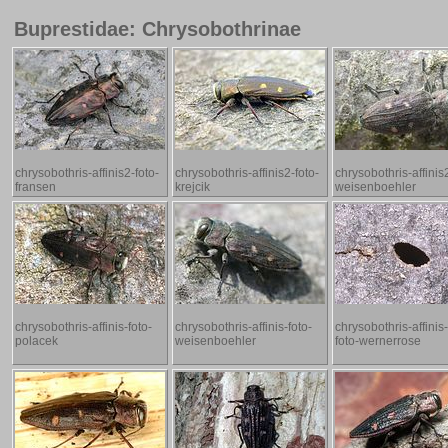
Buprestidae: Chrysobothrinae
chrysobothris-affinis2-foto-
chrysobothris-affinis2-foto-
chrysobothris-affinis
fransen
krejcik
weisenboehler
chrysobothris-affinis-foto-
chrysobothris-affinis-foto-
chrysobothris-affinis
polacek
weisenboehler
foto-wernerrose