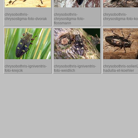
chrysobothris-
chrysobothris-
chrysobothris-
chrysostigma-foto-dvorak
chrysostigma-foto-
chrysostigma-foto-ko
flossmann
chrysobothris-igniventris-
chrysobothris-igniventris-
chrysobothris-solieri
foto-krejcik
foto-weidlich
hadulla-et-koehler