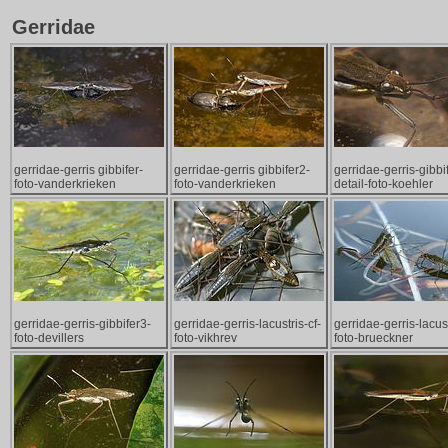
Gerridae
gerridae-gerris gibbifer-
gerridae-gerris gibbifer2-
gerridae-gerris-gibbi
foto-vanderkrieken
foto-vanderkrieken
detail-foto-koehler
gerridae-gerris-gibbifer3-
gerridae-gerris-lacustris-cf-
gerridae-gerris-lacust
foto-devillers
foto-vikhrev
foto-brueckner