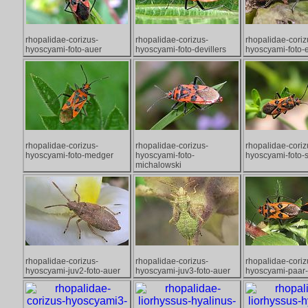
rhopalidae-corizus-
rhopalidae-corizus-
rhopalidae-coriz
hyoscyami-foto-auer
hyoscyami-foto-devillers
hyoscyami-foto
rhopalidae-corizus-
rhopalidae-corizus-
rhopalidae-coriz
hyoscyami-foto-medger
hyoscyami-foto-
hyoscyami-foto-
michalowski
rhopalidae-corizus-
rhopalidae-corizus-
rhopalidae-coriz
hyoscyami-juv2-foto-auer
hyoscyami-juv3-foto-auer
hyoscyami-paar-f