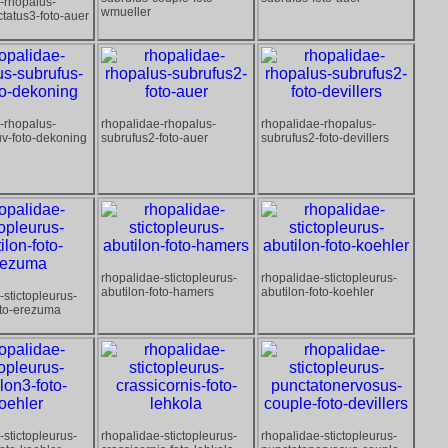
-rhopalus-
wmueller
tatus3-foto-auer
-rhopalus-
rhopalidae-rhopalus-
rhopalidae-rhopalus-
uv-foto-dekoning
subrufus2-foto-auer
subrufus2-foto-devillers
rhopalidae-stictopleurus-
rhopalidae-stictopleurus-
abutilon-foto-hamers
abutilon-foto-koehler
-stictopleurus-
oto-erezuma
-stictopleurus-
rhopalidae-stictopleurus-
rhopalidae-stictopleurus-