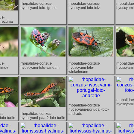
rhopalidae-corizus-
rhopalidae-corizus-
rhopalidae
hyoscyami-foto-fgrose
hyoscyami-foto-folz
hyoscyami-
us-
-erezuma
us-
rhopalidae-corizus-
rhopalidae-corizus-
rhopalidae
simov
hyoscyami-foto-vandam
hyoscyami-foto-
hyoscyami
winkelmann
rhopalidae
hyoscyami
rhopalidae-corizus-
hyoscyami-portugal-foto-
us-
rhopalidae-corizus-
andrade
oto-furlin
hyoscyami-paar2-foto-furlin