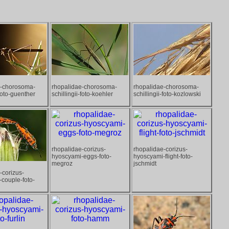
e-chorosoma-
rhopalidae-chorosoma-
rhopalidae-chorosoma-
-foto-guenther
schillingii-foto-koehler
schillingii-foto-kozlowski
rhopalidae-corizus-
rhopalidae-corizus-
hyoscyami-eggs-foto-
hyoscyami-flight-foto-
megroz
jschmidt
-corizus-
couple-foto-