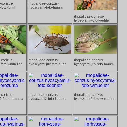
-corizus-
rhopalidae-corizus-
foto-furlin
hyoscyami-foto-hamm
rhopalidae-corizus-
hyoscyami-foto-koehler
-corizus-
rhopalidae-corizus-
rhopalidae-corizus-
-foto-wmueller
hyoscyami-juv-foto-auer
hyoscyami-juv-foto-hamm
-corizus-
rhopalidae-corizus-
rhopalidae-corizus-
2-foto-erezuma
hyoscyami2-foto-koehler
hyoscyami2-foto-wmueller