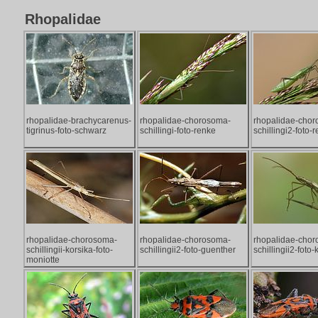
Rhopalidae
rhopalidae-brachycarenus-
rhopalidae-chorosoma-
rhopalidae-cho
tigrinus-foto-schwarz
schillingi-foto-renke
schillingi2-foto-
rhopalidae-chorosoma-
rhopalidae-chorosoma-
rhopalidae-cho
schillingii-korsika-foto-
schillingii2-foto-guenther
schillingii2-foto
moniotte