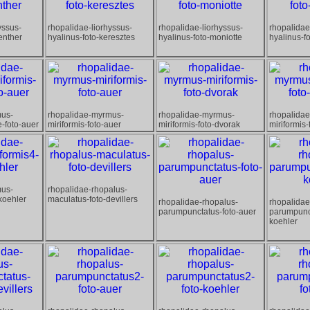
yssus-
rhopalidae-liorhyssus-
rhopalidae-liorhyssus-
rhopalidae
enther
hyalinus-foto-keresztes
hyalinus-foto-moniotte
hyalinus-f
mus-
rhopalidae-myrmus-
rhopalidae-myrmus-
rhopalida
e-foto-auer
miriformis-foto-auer
miriformis-foto-dvorak
miriformis
mus-
rhopalidae-rhopalus-
-koehler
maculatus-foto-devillers
rhopalidae-rhopalus-
rhopalidae
parumpunctatus-foto-auer
parumpunct
koehler