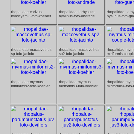
rhopalidae-corizus-
rhopalidae-liorhyssus-
rhopalidae-liorh
hyoscyami3-foto-koehler
hyalinus-foto-andrade
hyalinus-foto-gu
rhopalidae-maccevethus-
rhopalidae-maccevethus-
rhopalidae-myr
sp-foto-jacinto
sp2-foto-jacinto
miriformis-coupl
rhopalidae-myrmus-
rhopalidae-myrmus-
rhopalidae-myr
miriformis2-foto-koehler
miriformis3-foto-koehler
miriformis4-foto