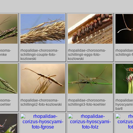
rosoma-
rhopalidae-chorosoma-
rhopalidae-chorosoma-
rhopalida
renke
schillingii-couple-foto-
schillingii-eggs-foto-
schillingii
kozlowski
kozlowski
rosoma-
rhopalidae-chorosoma-
rhopalidae-chorosoma-
rhopalidae
-koehler
schillingii2-foto-kozlowski
schillingii3-foto-koehler
hyoscyami-
bartl