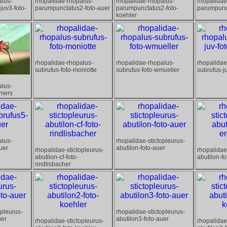
alus-
rhopalidae-rhopalus-
rhopalidae-rhopalus-
rhopalidae
juv3-foto-
parumpunctatus2-foto-auer
parumpunctatus2-foto-
parumpunc
koehler
rhopalidae-rhopalus-
rhopalidae-rhopalus-
rhopalidae
subrufus-foto-moniotte
subrufus-foto-wmueller
subrufus-j
alus-
amers
alus-
rhopalidae-stictopleurus-
uer
abutilon-foto-auer
rhopalidae-stictopleurus-
rhopalidae
abutilon-cf-foto-
abutilon-f
rindlisbacher
opleurus-
rhopalidae-stictopleurus-
uer
abutilon3-foto-auer
rhopalidae-stictopleurus-
rhopalidae