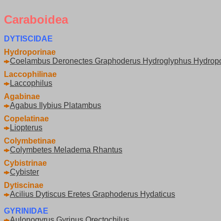
Caraboidea
DYTISCIDAE
Hydroporinae
Coelambus Deronectes Graphoderus Hydroglyphus Hydroporu
Laccophilinae
Laccophilus
Agabinae
Agabus Ilybius Platambus
Copelatinae
Liopterus
Colymbetinae
Colymbetes Meladema Rhantus
Cybistrinae
Cybister
Dytiscinae
Acilius Dytiscus Eretes Graphoderus Hydaticus
GYRINIDAE
Aulonogyrus Gyrinus Orectochilus