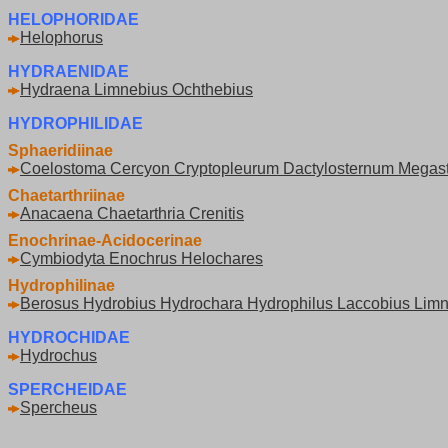
HELOPHORIDAE
Helophorus
HYDRAENIDAE
Hydraena Limnebius Ochthebius
HYDROPHILIDAE
Sphaeridiinae
Coelostoma Cercyon Cryptopleurum Dactylosternum Megas
Chaetarthriinae
Anacaena Chaetarthria Crenitis
Enochrinae-Acidocerinae
Cymbiodyta Enochrus Helochares
Hydrophilinae
Berosus Hydrobius Hydrochara Hydrophilus Laccobius Lim
HYDROCHIDAE
Hydrochus
SPERCHEIDAE
Spercheus