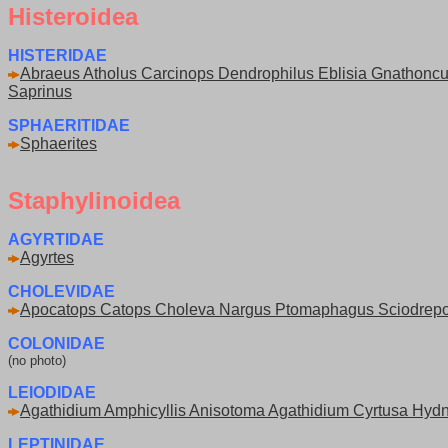
Histeroidea
HISTERIDAE
Abraeus Atholus Carcinops Dendrophilus Eblisia Gnathoncu
Saprinus
SPHAERITIDAE
Sphaerites
Staphylinoidea
AGYRTIDAE
Agyrtes
CHOLEVIDAE
Apocatops Catops Choleva Nargus Ptomaphagus Sciodrep
COLONIDAE
(no photo)
LEIODIDAE
Agathidium Amphicyllis Anisotoma Agathidium Cyrtusa Hydn
LEPTINIDAE