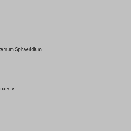
ternum Sphaeridium
noxenus