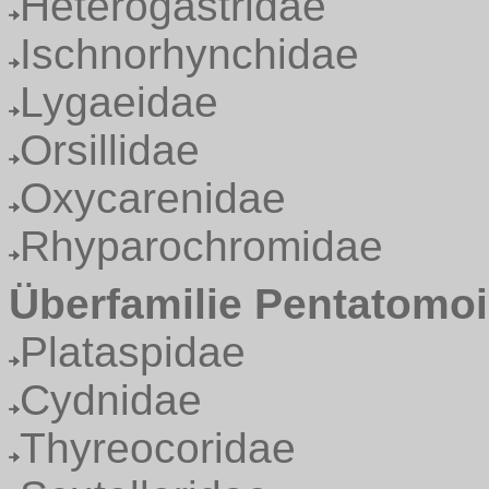
Heterogastridae
Ischnorhynchidae
Lygaeidae
Orsillidae
Oxycarenidae
Rhyparochromidae
Überfamilie Pentatomo
Plataspidae
Cydnidae
Thyreocoridae