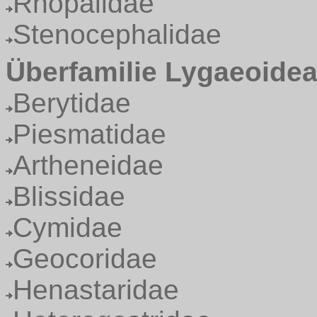
Rhopalidae
Stenocephalidae
Überfamilie Lygaeoide
Berytidae
Piesmatidae
Artheneidae
Blissidae
Cymidae
Geocoridae
Henastaridae